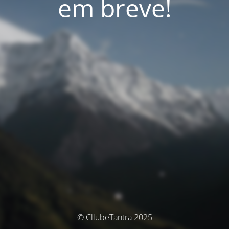
em breve!
© CllubeTantra 2025