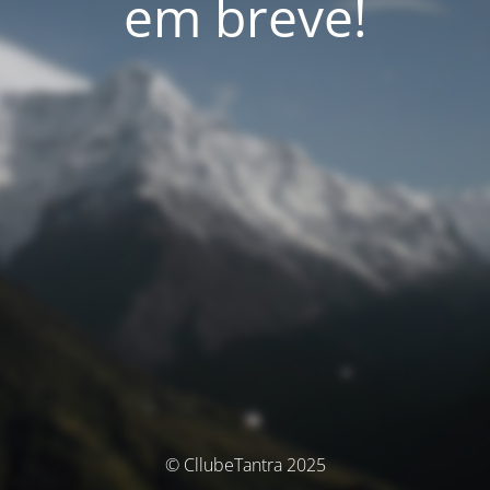
em breve!
© CllubeTantra 2025