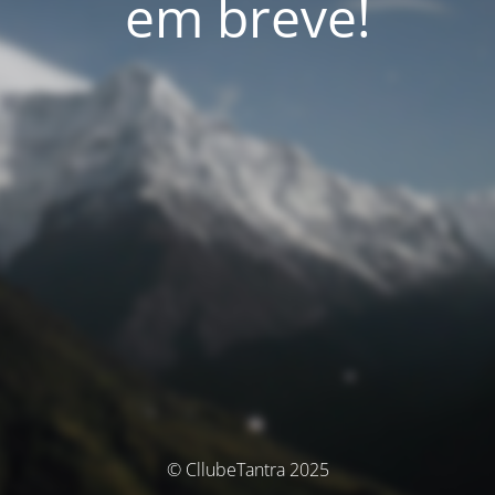
em breve!
© CllubeTantra 2025